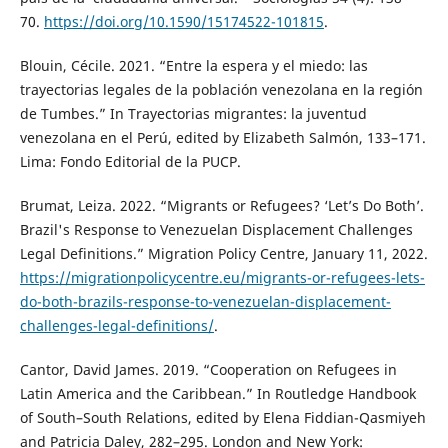
70.
https://doi.org/10.1590/15174522-101815
.
Blouin, Cécile. 2021. “Entre la espera y el miedo: las
trayectorias legales de la población venezolana en la región
de Tumbes.” In Trayectorias migrantes: la juventud
venezolana en el Perú, edited by Elizabeth Salmón, 133–171.
Lima: Fondo Editorial de la PUCP.
Brumat, Leiza. 2022. “Migrants or Refugees? ‘Let’s Do Both’.
Brazil's Response to Venezuelan Displacement Challenges
Legal Definitions.” Migration Policy Centre, January 11, 2022.
https://migrationpolicycentre.eu/migrants-or-refugees-lets-
do-both-brazils-response-to-venezuelan-displacement-
challenges-legal-definitions/
.
Cantor, David James. 2019. “Cooperation on Refugees in
Latin America and the Caribbean.” In Routledge Handbook
of South–South Relations, edited by Elena Fiddian-Qasmiyeh
and Patricia Daley, 282–295. London and New York: