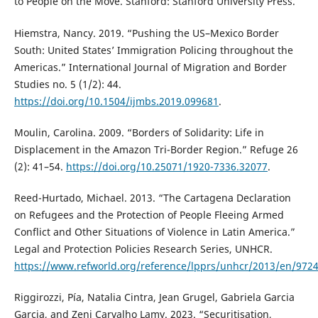
to People on the Move. Stanford: Stanford University Press.
Hiemstra, Nancy. 2019. “Pushing the US–Mexico Border
South: United States’ Immigration Policing throughout the
Americas.” International Journal of Migration and Border
Studies no. 5 (1/2): 44.
https://doi.org/10.1504/ijmbs.2019.099681
.
Moulin, Carolina. 2009. “Borders of Solidarity: Life in
Displacement in the Amazon Tri-Border Region.” Refuge 26
(2): 41–54.
https://doi.org/10.25071/1920-7336.32077
.
Reed-Hurtado, Michael. 2013. “The Cartagena Declaration
on Refugees and the Protection of People Fleeing Armed
Conflict and Other Situations of Violence in Latin America.”
Legal and Protection Policies Research Series, UNHCR.
https://www.refworld.org/reference/lpprs/unhcr/2013/en/972
Riggirozzi, Pía, Natalia Cintra, Jean Grugel, Gabriela Garcia
Garcia, and Zeni Carvalho Lamy. 2023. “Securitisation,