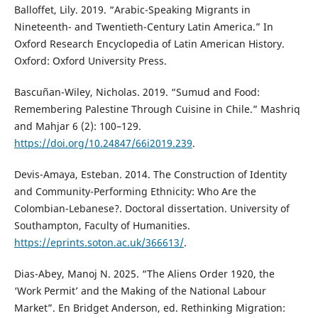
Balloffet, Lily. 2019. “Arabic-Speaking Migrants in
Nineteenth- and Twentieth-Century Latin America.” In
Oxford Research Encyclopedia of Latin American History.
Oxford: Oxford University Press.
Bascuñan-Wiley, Nicholas. 2019. “Sumud and Food:
Remembering Palestine Through Cuisine in Chile.” Mashriq
and Mahjar 6 (2): 100–129.
https://doi.org/10.24847/66i2019.239
.
Devis-Amaya, Esteban. 2014. The Construction of Identity
and Community-Performing Ethnicity: Who Are the
Colombian-Lebanese?. Doctoral dissertation. University of
Southampton, Faculty of Humanities.
https://eprints.soton.ac.uk/366613/
.
Dias-Abey, Manoj N. 2025. “The Aliens Order 1920, the
‘Work Permit’ and the Making of the National Labour
Market”. En Bridget Anderson, ed. Rethinking Migration: