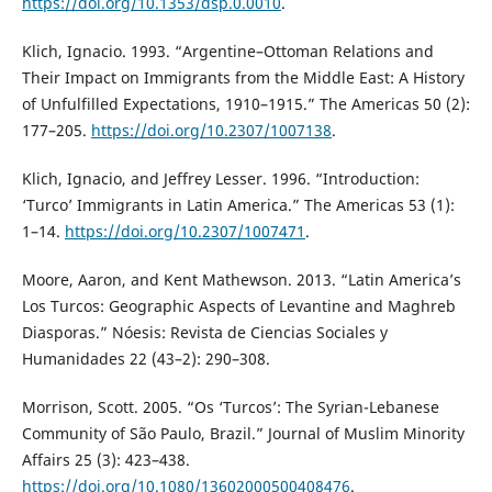
https://doi.org/10.1353/dsp.0.0010
.
Klich, Ignacio. 1993. “Argentine–Ottoman Relations and
Their Impact on Immigrants from the Middle East: A History
of Unfulfilled Expectations, 1910–1915.” The Americas 50 (2):
177–205.
https://doi.org/10.2307/1007138
.
Klich, Ignacio, and Jeffrey Lesser. 1996. “Introduction:
‘Turco’ Immigrants in Latin America.” The Americas 53 (1):
1–14.
https://doi.org/10.2307/1007471
.
Moore, Aaron, and Kent Mathewson. 2013. “Latin America’s
Los Turcos: Geographic Aspects of Levantine and Maghreb
Diasporas.” Nóesis: Revista de Ciencias Sociales y
Humanidades 22 (43–2): 290–308.
Morrison, Scott. 2005. “Os ‘Turcos’: The Syrian-Lebanese
Community of São Paulo, Brazil.” Journal of Muslim Minority
Affairs 25 (3): 423–438.
https://doi.org/10.1080/13602000500408476
.